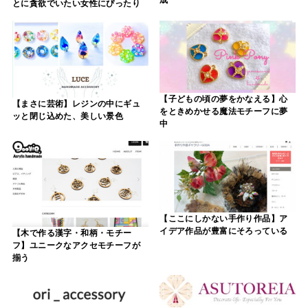
とに貪欲でいたい女性にぴったり
【子どもの頃の夢をかなえる】心
【まさに芸術】レジンの中にギュ
をときめかせる魔法モチーフに夢
ッと閉じ込めた、美しい景色
中
【ここにしかない手作り作品】ア
イデア作品が豊富にそろっている
【木で作る漢字・和柄・モチー
フ】ユニークなアクセモチーフが
揃う