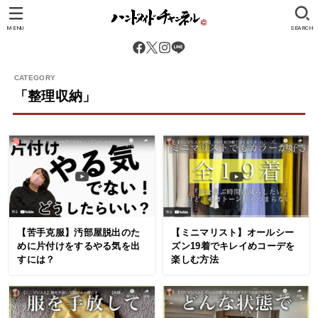
MENU
SEARCH
「整理収納」
【苦手克服】汚部屋脱出のた
【ミニマリスト】オールシー
めに片付けをするやる気を出
ズン19着でキレイめコーデを
すには？
楽しむ方法