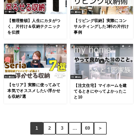
【整理整頓】人生にカタがつ
【リビング収納】実際にコン
く、片付け＆収納テクニック
サルティングした3軒の片付け
を伝授
事例
【セリア】実際に使ってみて
【注文住宅】マイホームを建
本気でオススメしたい浮かせ
てるときにやってよかったこ
る収納7選
と10
1
2
3
…
69
＞