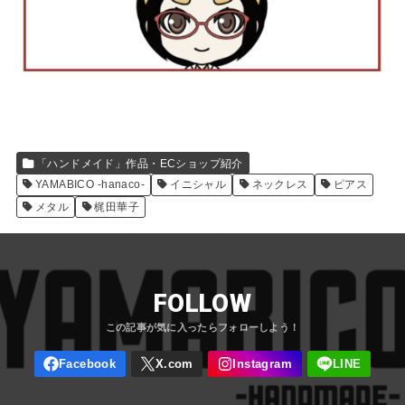
「ハンドメイド」作品・ECショップ紹介
YAMABICO -hanaco-
イニシャル
ネックレス
ピアス
メタル
梶田華子
FOLLOW