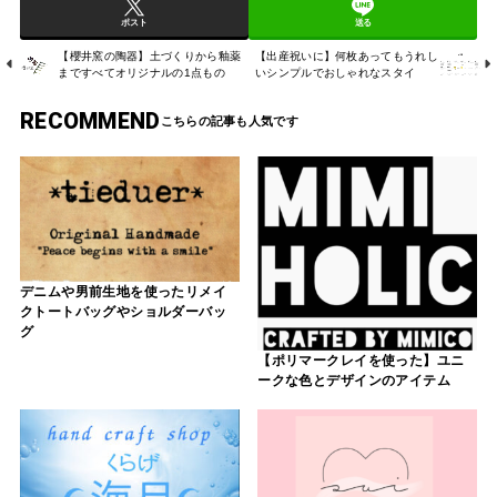
ポスト
送る
【櫻井窯の陶器】土づくりから釉薬
【出産祝いに】何枚あってもうれし
まですべてオリジナルの1点もの
いシンプルでおしゃれなスタイ
RECOMMEND
デニムや男前生地を使ったリメイ
クトートバッグやショルダーバッ
グ
【ポリマークレイを使った】ユニ
ークな色とデザインのアイテム