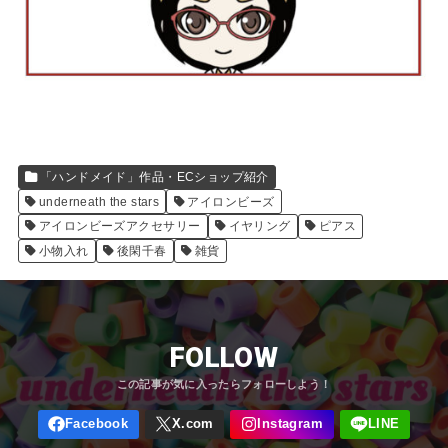
「ハンドメイド」作品・ECショップ紹介
underneath the stars
アイロンビーズ
アイロンビーズアクセサリー
イヤリング
ピアス
小物入れ
後閑千春
雑貨
FOLLOW