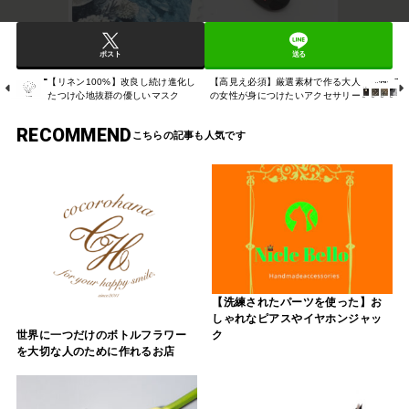
ポスト
送る
【リネン100%】改良し続け進化し
【高見え必須】厳選素材で作る大人
たつけ心地抜群の優しいマスク
の女性が身につけたいアクセサリー
RECOMMEND
【洗練されたパーツを使った】お
しゃれなピアスやイヤホンジャッ
ク
世界に一つだけのボトルフラワー
を大切な人のために作れるお店