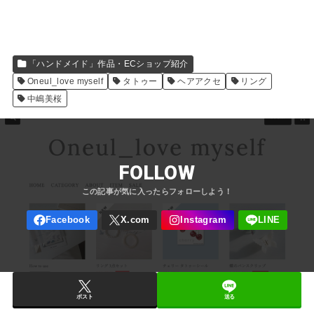
「ハンドメイド」作品・ECショップ紹介
Oneul_love myself
タトゥー
ヘアアクセ
リング
中嶋美桜
FOLLOW
ポスト
送る