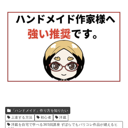
「ハンドメイド」作り方を知りたい
上達する方法
初心者
洋裁
洋裁を自宅で学べる365回講座 ずぼらでもパリコレ作品が縫えるヒ