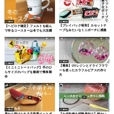
【プレイバック昭和】カセットテ
【ヘビロテ確定】フェルトを組ん
ープなみたいなミニポーチに感激
で作るコースターは冬でも大活躍
【簡単】UVレジンとドライフラワ
【ミニミニトートバッグ】手のひ
ーを使ったカラフルピアスの作り
らサイズのバッグを動画で簡単製
方
作
肩から掛けられる北欧風ペットボ
【かぎ針編み経験者向け】細かい