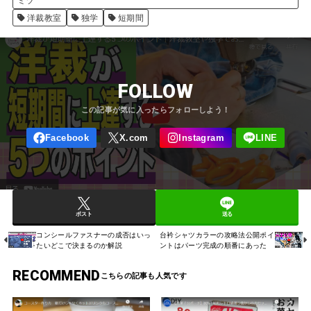
ミツ
洋裁教室
独学
短期間
FOLLOW
ポスト
送る
コンシールファスナーの成否はいっ
台衿シャツカラーの攻略法公開ポイ
たいどこで決まるのか解説
ントはパーツ完成の順番にあった
RECOMMEND