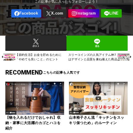
ポスト
送る
【節約生活】お金を貯めるために
スリーコインズの人気アイテム神7
「やめても良いこと」のヒント
はデザインと品質を兼ね備えた商品
RECOMMEND
【物を入れるだけでおしゃれ】収
山本裕子さん流「キッチンをスッ
納・家事に大活躍のカゴとハコを
キリ保つため」のルーティン
紹介