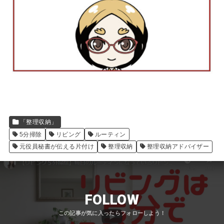
「整理収納」
5分掃除
リビング
ルーティン
元役員秘書が伝える片付け
整理収納
整理収納アドバイザー
FOLLOW