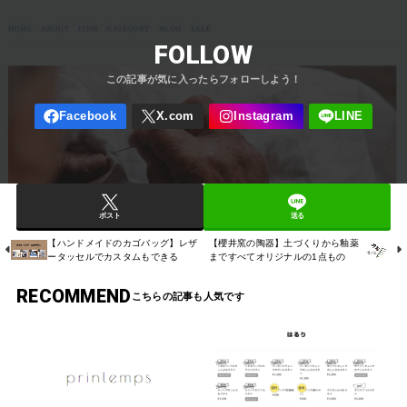
FOLLOW
ポスト
送る
【ハンドメイドのカゴバッグ】レザ
【櫻井窯の陶器】土づくりから釉薬
ータッセルでカスタムもできる
まですべてオリジナルの1点もの
RECOMMEND