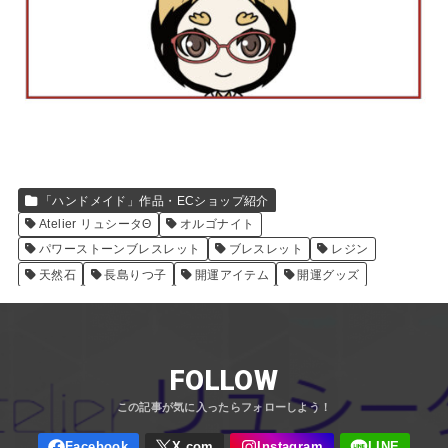
「ハンドメイド」作品・ECショップ紹介
Atelier リュシータΘ
オルゴナイト
パワーストーンブレスレット
ブレスレット
レジン
天然石
長島りつ子
開運アイテム
開運グッズ
FOLLOW