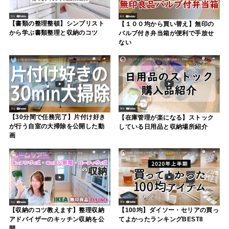
【書類の整理整頓】シンプリスト
【１００均から買い替え】無印の
から学ぶ書類整理と収納のコツ
バルブ付き弁当箱が便利で手放せ
ない
【30分間で任務完了】片付け好き
【在庫管理が楽になる】ストック
が行う自室の大掃除を公開した動
している日用品と収納場所紹介
画
【収納のコツ教えます】整理収納
【100均】ダイソー・セリアの買っ
アドバイザーのキッチン収納を公
てよかったランキングBEST8
開