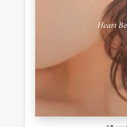
出典 :
ハン