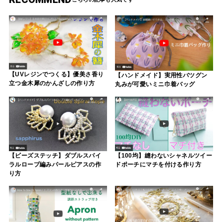
【UVレジンでつくる】優美さ香り
【ハンドメイド】実用性バツグン
立つ金木犀のかんざしの作り方
丸みが可愛いミニ巾着バッグ
【ビーズステッチ】ダブルスパイ
【100均】縫わないシャネルツイー
ラルロープ編みパールピアスの作
ドポーチにマチを付ける作り方
り方