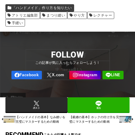
「ハンドメイド」作り方を知りたい
アトリエ編集部
まつり縫い
やり方
レクチャー
手縫い
FOLLOW
ポスト
送る
【ハンドメイドの基本】なみ縫いを
【裁縫の基本】ホックの付け方を完
完璧にマスターするための動画
璧にマスターするための動画
RECOMMEND