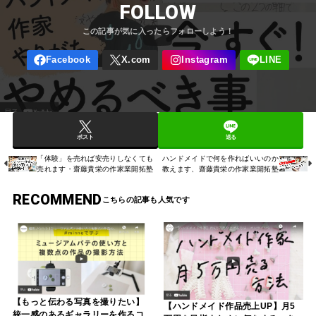
FOLLOW
ポスト
送る
「体験」を売れば安売りしなくても
ハンドメイドで何を作ればいいのか
売れます・齋藤貴栄の作家業開拓塾
教えます、齋藤貴栄の作家業開拓塾
RECOMMEND
【もっと伝わる写真を撮りたい】
【ハンドメイド作品売上UP】月5
統一感のあるギャラリーを作るコ