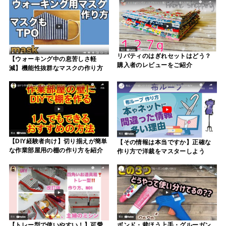
リバティのはぎれセットはどう？
【ウォーキング中の息苦しさ軽
購入者のレビューをご紹介
減】機能性抜群なマスクの作り方
【DIY経験者向け】切り揃えが簡単
【その情報は本当ですか】正確な
な作業部屋用の棚の作り方を紹介
作り方で洋裁をマスターしよう
ボンド・裁ほう上手・グルーガン
【トレー型で使いやすい！】可愛