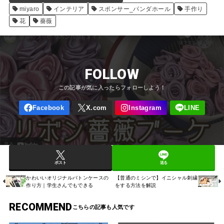
miyaro
インテリア
スポンサー_パンダホール
手作り
花
薔薇
FOLLOW
ポスト
送る
かわいいオリジナルバトンケースの
【普通のミシンで】イニシャル刺繍
作り方｜学生さんでもできる
をする方法を解説
RECOMMEND