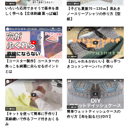
いろいろ応用できそうで基本を楽
【子ども夏服70～130㎝】肩あき
しく学べる【立体刺繍 葉っぱ編】
ノースリーブシャツの作り方【型
紙】
【コースター製作】コースターの
【おしゃれ＆かわいい】取っ手つ
角っこを綺麗に尖らせるポイント
きコットンヤーンバッグ作り
とは
簡単ウェットティッシュケースの
【キットを使って簡単に手作り】
作り方【布を貼るだけDIY】
直線縫いで作るフード付きおくる
み