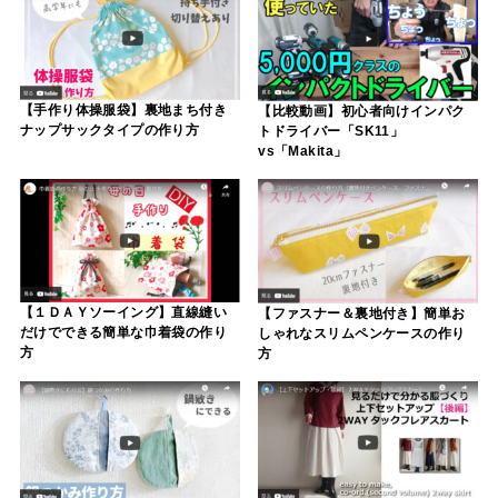
【手作り体操服袋】裏地まち付き
【比較動画】初心者向けインパク
ナップサックタイプの作り方
トドライバー「SK11」
vs「Makita」
【１ＤＡＹソーイング】直線縫い
【ファスナー＆裏地付き】簡単お
だけでできる簡単な巾着袋の作り
しゃれなスリムペンケースの作り
方
方