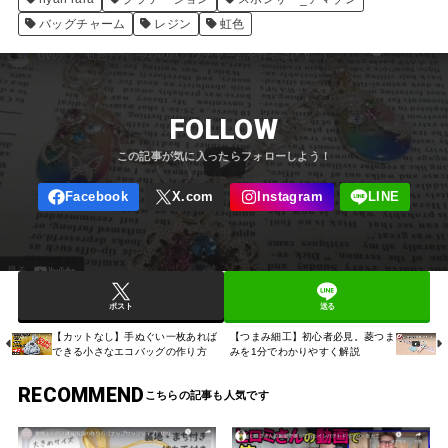
バッグチャーム
レジン
虹色
FOLLOW
ポスト
送る
【カットなし】手ぬぐい一枚あれば
【つまみ細工】初心者必見。菱つま
できる小さなエコバッグの作り方
みを1分でわかりやすく解説
RECOMMEND