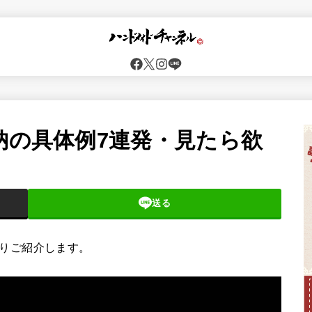
納の具体例7連発・見たら欲
送る
)よりご紹介します。