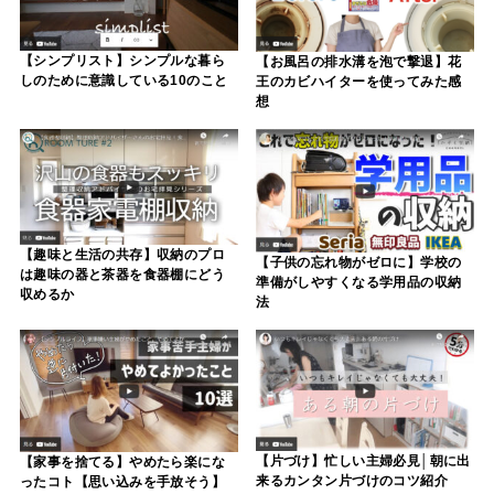
【シンプリスト】シンプルな暮ら
【お風呂の排水溝を泡で撃退】花
しのために意識している10のこと
王のカビハイターを使ってみた感
想
【趣味と生活の共存】収納のプロ
【子供の忘れ物がゼロに】学校の
は趣味の器と茶器を食器棚にどう
準備がしやすくなる学用品の収納
収めるか
法
【片づけ】忙しい主婦必見│朝に出
【家事を捨てる】やめたら楽にな
来るカンタン片づけのコツ紹介
ったコト【思い込みを手放そう】