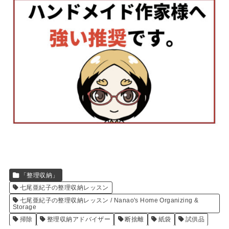
「整理収納」
七尾亜紀子の整理収納レッスン
七尾亜紀子の整理収納レッスン / Nanao's Home Organizing &
Storage
掃除
整理収納アドバイザー
断捨離
紙袋
試供品