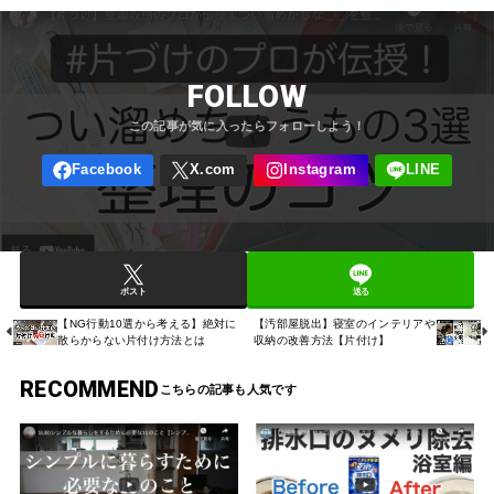
FOLLOW
ポスト
送る
【NG行動10選から考える】絶対に
【汚部屋脱出】寝室のインテリアや
散らからない片付け方法とは
収納の改善方法【片付け】
RECOMMEND