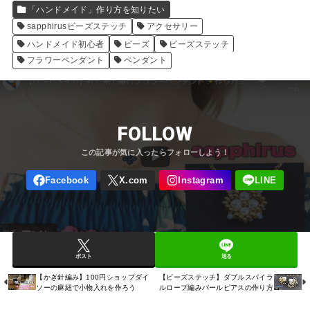
「ハンドメイド」作り方を知りたい
sapphirusビーズステッチ
アクセサリー
ハンドメイド初心者
ビーズ
ビーズステッチ
フラワーペンダント
ペンダント
FOLLOW
ポスト
送る
【かぎ針編み】100円ショップダイ
【ビーズステッチ】ダブルスパイラ
ソーの麻紐で小物入れを作ろう
ルロープ編みパールピアスの作り方