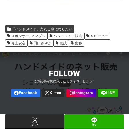
「ハンドメイド」売れる様になりたい
スポンサー_アマゾン
ハンドメイド販売
リピーター
売上安定
田口さやか
秘訣
集客
FOLLOW
ポスト
送る