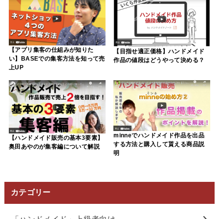
【アプリ集客の仕組みが知りた
【目指せ適正価格】ハンドメイド
い】BASEでの集客方法を知って売
作品の値段はどうやって決める？
上UP
minneでハンドメイド作品を出品
【ハンドメイド販売の基本3要素】
する方法と購入して貰える商品説
奥田あやのが集客編について解説
明
カテゴリー