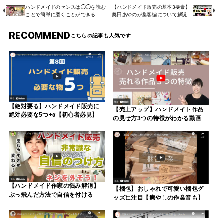
ハンドメイドのセンスは◯◯を読む
【ハンドメイド販売の基本3要素】
ことで簡単に磨くことができる
奥田あやのが集客編について解説
RECOMMEND
【絶対要る】ハンドメイド販売に
【売上アップ】ハンドメイト作品
絶対必要な5つ+α【初心者必見】
の見せ方3つの特徴がわかる動画
【ハンドメイド作家の悩み解消】
【梱包】おしゃれで可愛い梱包グ
ぶっ飛んだ方法で自信を付ける
ッズに注目【癒やしの作業音も】