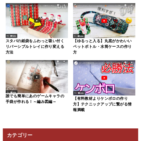
スタバの紙袋をふわっと吸い付く
【ゆるっと入る】丸底がかわいい
リバーシブルトレイに作り変える
ペットボトル・水筒ケースの作り
方法
方
誰でも簡単にあのゲームキャラの
【有料教材よりケンボロの作り
手袋が作れる！～編み図編～
方】テクニックアップに繋がる情
報満載
カテゴリー