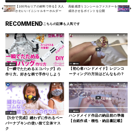
【100均セリアの材料で作る】大人
高級感漂うコンシールファスナーを
かわいいイニシャルキーホルダー
成功させるポイントを公開
RECOMMEND
【初心者ハンドメイド】レジンコ
【一瞬でたためるエコバッグ】の
ーティングの方法はどんなもの？
作り方。好きな柄で手作りしよう
ハンドメイド作品の納品前の準備
【5分で完成】縫わずに作れるペー
【台紙作成・梱包・納品書記載】
パーナプキンの使い捨て立体マス
ク