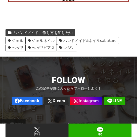
「ハンドメイド」作り方を知りたい
ジェル
ジェルネイル
ハンドメイド&ネイルsabakuro
べっ甲
べっ甲ピアス
レジン
FOLLOW
ポスト
送る