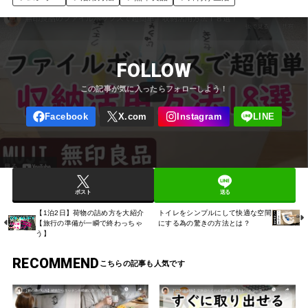
FOLLOW
ポスト
送る
【1泊2日】荷物の詰め方を大紹介
トイレをシンプルにして快適な空間
【旅行の準備が一瞬で終わっちゃ
にする為の驚きの方法とは？
う】
RECOMMEND