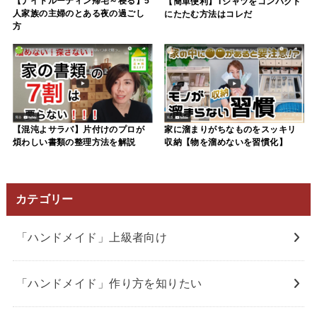
【ナイトルーティン帰宅～寝る】5
【簡単便利】Tシャツをコンパクト
人家族の主婦のとある夜の過ごし
にたたむ方法はコレだ
方
【混沌よサラバ】片付けのプロが
家に溜まりがちなものをスッキリ
煩わしい書類の整理方法を解説
収納【物を溜めないを習慣化】
カテゴリー
「ハンドメイド」上級者向け
「ハンドメイド」作り方を知りたい