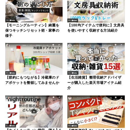
【モーニングルーティン】綺麗を
【100均アイテムで便利に】文房具
保つキッチンリセット術・家事の
を使いやすく収納する方法紹介
様子
【節約にもつながる】冷蔵庫のド
【生活雑貨】整理収納アドバイザ
アポケットを整頓してみませんか
ーが購入した楽天市場アイテム紹
介