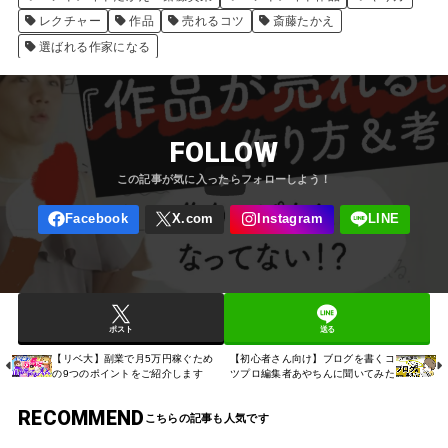
レクチャー
作品
売れるコツ
斎藤たかえ
選ばれる作家になる
FOLLOW
ポスト
送る
【リベ大】副業で月5万円稼ぐため
【初心者さん向け】ブログを書くコ
の9つのポイントをご紹介します
ツプロ編集者あやちんに聞いてみた
RECOMMEND