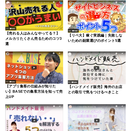
【売れる人はみんなやってる？】
【リベ大】稼ぐ実践編｜失敗しな
メルカリたくさん売るためのコツ3
いための副業選びのポイント5選
選
【アプリ集客の仕組みが知りた
【ハンドメイド販売】海外のお店
い】BASEでの集客方法を知って売
との取引で気をつけるべきこと
上UP