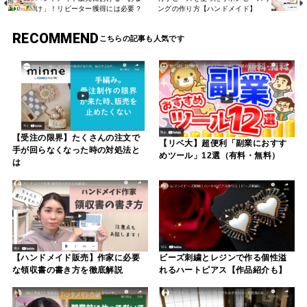
け」！リピーター獲得には必要？
ングの作り方【ハンドメイド】
RECOMMEND
【受注の限界】たくさんの注文で
【リベ大】超便利「副業におすす
手が回らなくなった時の対処法と
めツール」12選（有料・無料）
は
【ハンドメイド販売】作家に必要
ビーズ刺繍とレジンで作る個性溢
な領収書の書き方を徹底解説
れるハートピアス【作品紹介も】