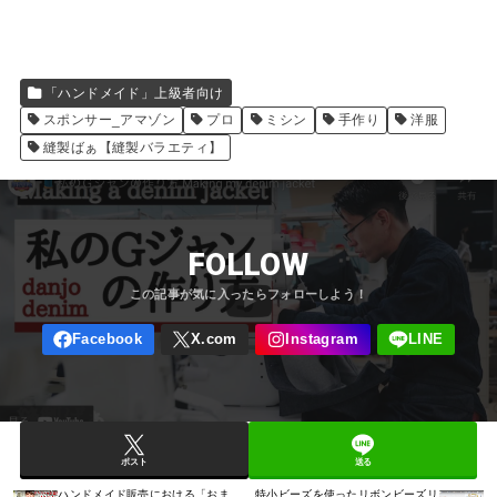
「ハンドメイド」上級者向け
スポンサー_アマゾン
プロ
ミシン
手作り
洋服
縫製ばぁ【縫製バラエティ】
FOLLOW
ポスト
送る
ハンドメイド販売における「おま
特小ビーズを使ったリボンビーズリ