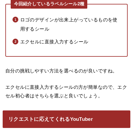
今回紹介しているラベルシール2種
ロゴのデザインが出来上がっているものを使
用するシール
エクセルに直接入力するシール
自分の挑戦しやすい方法を選べるのが良いですね。
エクセルに直接入力するシールの方が簡単なので、エク
セル初心者はそちらを選ぶと良いでしょう。
リクエストに応えてくれるYouTuber