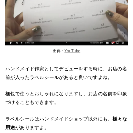
出典 :
YouTube
ハンドメイド作家としてデビューをする時に、お店の名
前が入ったラベルシールがあると良いですよね。
梱包で使うとおしゃれになりますし、お店の名前を印象
づけることもできます。
ラベルシールはハンドメイドショップ以外にも、
様々な
用途
がありますよ。