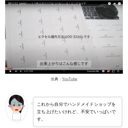
出典 :
YouTube
これから自分でハンドメイドショップを
立ち上げたいけれど、不安でいっぱいで
す。