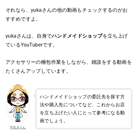
それなら、yukaさんの他の動画もチェックするのがお
すすめですよ。
yukaさんは、自身で
ハンドメイドショップ
を立ち上げ
ているYouTuberです。
アクセサリーの梱包作業をしながら、雑談をする動画を
たくさんアップしています。
ハンドメイドショップの委託先を探す方
法や購入先についてなど、これからお店
を立ち上げたい人にとって参考になる動
画でしょう。
平安きりん