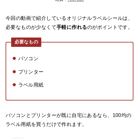
今回の動画で紹介しているオリジナルラベルシールは、
必要なものが少なくて
手軽に作れる
のがポイントです。
必要なもの
パソコン
プリンター
ラベル用紙
パソコンとプリンターが既に自宅にあるなら、100均の
ラベル用紙を買うだけで作れます。