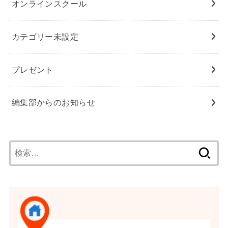
オンラインスクール
カテゴリー未設定
プレゼント
編集部からのお知らせ
検
索: