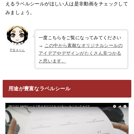
えるラベルシールがほしい人は是非動画をチェックして
みましょう。
一度こちらをご覧になってみてください
→
この中から素敵なオリジナルシールの
平安きりん
アイデアやデザインがたくさん見つかる
と思います。
用途が豊富なラベルシール