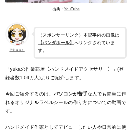
出典 :
YouTube
（スポンサーリンク）本記事内の画像は
【パンダホール】
へリンクされていま
す。
平安きりん
「yukaの作業部屋【ハンドメイドアクセサリー】」(登
録者数1.04万人)よりご紹介します。
今回ご紹介するのは、
パソコンが苦手
な人でも簡単に作
れるオリジナルラベルシールの作り方についての動画で
す。
ハンドメイド作家としてデビューしたい人や日常的に使