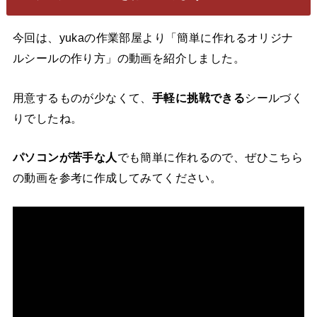
今回は、yukaの作業部屋より「簡単に作れるオリジナ
ルシールの作り方」の動画を紹介しました。
用意するものが少なくて、
手軽に挑戦できる
シールづく
りでしたね。
パソコンが苦手な人
でも簡単に作れるので、ぜひこちら
の動画を参考に作成してみてください。