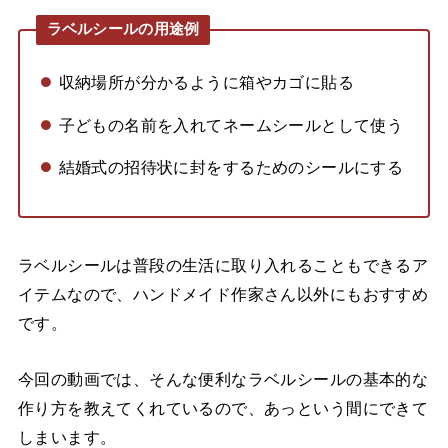
ラベルシールの用途例
収納場所が分かるように箱やカゴに貼る
子どもの名前を入れてネームシールとして使う
結婚式の招待状に封をするためのシールにする
ラベルシールは普段の生活に取り入れることもできるア
イテムなので、ハンドメイド作家さん以外にもおすすめ
です。
今回の動画では、そんな便利なラベルシールの基本的な
作り方を教えてくれているので、あっという間にできて
しまいます。