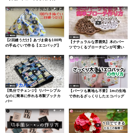
【2回縫うだけ】あづま袋を100均
【ナチュラルな雰囲気】木のパー
の手ぬぐいで作る【エコバッグ】
ツでつくるブローチピンが可愛い
【気分でチェンジ】リバーシブル
【パーツも裏地も不要】1mの生地
なのに簡単に作れる布製ブックカ
で作れるざっくりしたエコバッグ
バー