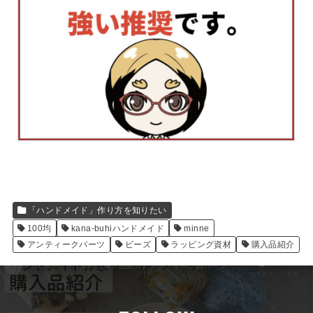
「ハンドメイド」作り方を知りたい
100均
kana-buhiハンドメイド
minne
アンティークパーツ
ビーズ
ラッピング資材
購入品紹介