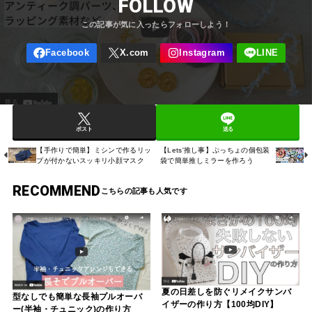
FOLLOW
ポスト
送る
【手作りで簡単】ミシンで作るリッ
【Lets'推し事】ぷっちょの個包装
プが付かないスッキリ小顔マスク
袋で簡単推しミラーを作ろう
RECOMMEND
夏の日差しを防ぐリメイクサンバ
型なしでも簡単な長袖プルオーバ
イザーの作り方【100均DIY】
ー(半袖・チュニック)の作り方