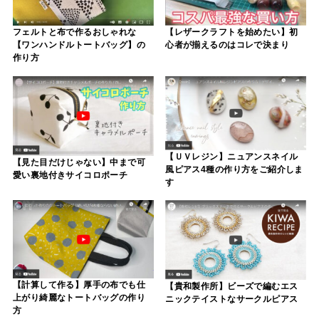
フェルトと布で作るおしゃれな
【レザークラフトを始めたい】初
【ワンハンドルトートバッグ】の
心者が揃えるのはコレで決まり
作り方
【ＵＶレジン】ニュアンスネイル
【見た目だけじゃない】中まで可
風ピアス4種の作り方をご紹介しま
愛い裏地付きサイコロポーチ
す
【計算して作る】厚手の布でも仕
【貴和製作所】ビーズで編むエス
上がり綺麗なトートバッグの作り
ニックテイストなサークルピアス
方