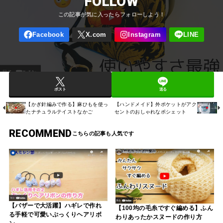
FOLLOW
ポスト
送る
【かぎ針編みで作る】麻ひもを使っ
【ハンドメイド】外ポケットがアク
たナチュラルテイストなかご
セントのおしゃれなポシェット
RECOMMEND
【バザーで大活躍】ハギレで作れ
【100均の毛糸ですぐ編める】ふん
る手軽で可愛いぷっくりヘアリボ
わりあったかスヌードの作り方