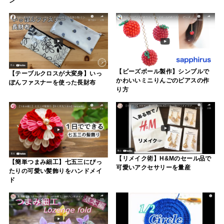
ン
【ビーズボール製作】シンプルで
【テーブルクロスが大変身】いっ
かわいいミニりんごのピアスの作
ぽんファスナーを使った長財布
り方
【リメイク術】H&Mのセール品で
【簡単つまみ細工】七五三にぴっ
可愛いアクセサリーを量産
たりの可愛い髪飾りをハンドメイ
ド