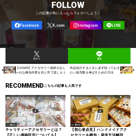
FOLLOW
ポスト
送る
【ASMR】アクセサリー資材のおし
作品紹介するときに必ず知っておき
ゃれな梱包作業を目と耳で楽しもう
たい販売数を伸ばすための方法
RECOMMEND
チャリティーアクセサリーとは？
【初心者必見】ハンドメイドアク
【正しい価格設定についても】
セサリーを梱包・発送方法解説