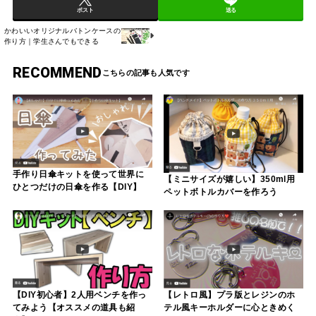
ポスト
送る
かわいいオリジナルバトンケースの
作り方｜学生さんでもできる
RECOMMEND
手作り日傘キットを使って世界に
【ミニサイズが嬉しい】350ml用
ひとつだけの日傘を作る【DIY】
ペットボトルカバーを作ろう
【レトロ風】プラ版とレジンのホ
【DIY初心者】2人用ベンチを作っ
テル風キーホルダーに心ときめく
てみよう【オススメの道具も紹