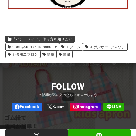
「ハンドメイド」作り方を知りたい
* Baby&Kids * Handmade
エプロン
スポンサー_アマゾン
子供用エプロン
簡単
裁縫
FOLLOW