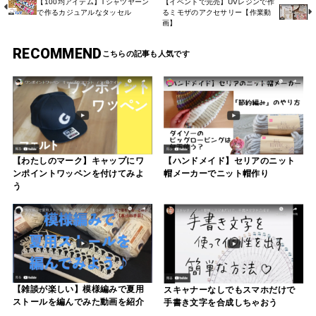
【100均アイテム】Tシャツヤーン
【イベントで完売】UVレジンで作
で作るカジュアルなタッセル
るミモザのアクセサリー【作業動
画】
RECOMMEND
【わたしのマーク】キャップにワ
【ハンドメイド】セリアのニット
ンポイントワッペンを付けてみよ
帽メーカーでニット帽作り
う
【雑談が楽しい】模様編みで夏用
スキャナーなしでもスマホだけで
ストールを編んでみた動画を紹介
手書き文字を合成しちゃおう