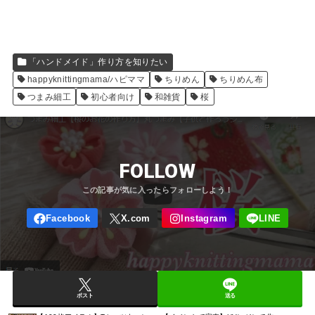
「ハンドメイド」作り方を知りたい
happyknittingmama/ハピママ
ちりめん
ちりめん布
つまみ細工
初心者向け
和雑貨
桜
FOLLOW
ポスト
送る