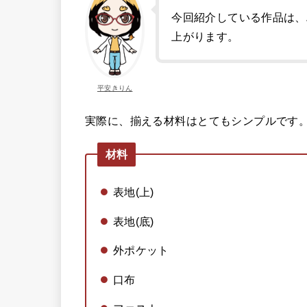
今回紹介している作品は、
上がります。
平安きりん
実際に、揃える材料はとてもシンプルです
材料
表地(上)
表地(底)
外ポケット
口布