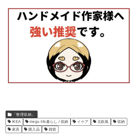
「整理収納」
IKEA
megu life暮らし / 収納
イケア
北欧風
収納
家具
購入品
雑貨