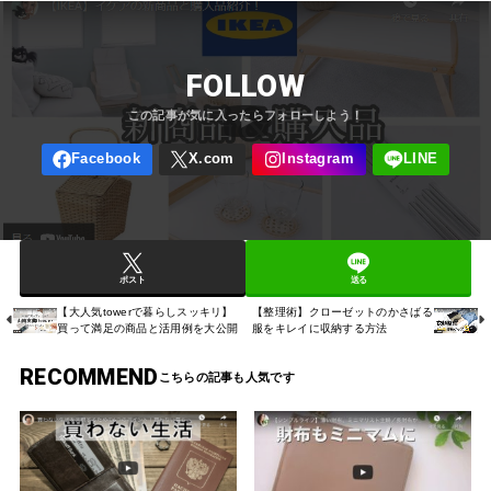
FOLLOW
ポスト
送る
【大人気towerで暮らしスッキリ】
【整理術】クローゼットのかさばる
買って満足の商品と活用例を大公開
服をキレイに収納する方法
RECOMMEND