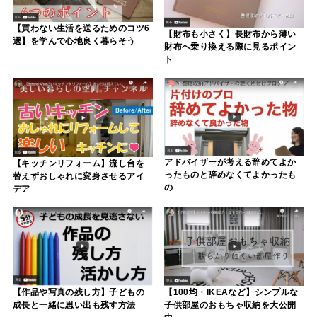
【買わない生活を送るためのコツ6
【財布も小さく】長財布から薄い
選】を学んで心地良く暮らそう
財布へ乗り換える際に見るポイン
ト
アドバイザーが考える辞めてよか
【キッチンリフォーム】流し台を
ったものと辞めなくてよかったも
替えずおしゃれに変身させるアイ
の
デア
【作品や写真の残し方】子どもの
【100均・IKEAなど】シンプルな
成長と一緒に思い出も残す方法
子供部屋のおもちゃ収納を大公開