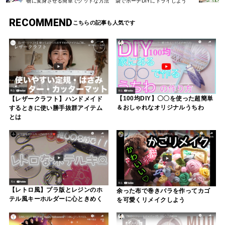
物に変身させる簡単でグッドな方法
袋でポーチDIYにトライしよう
RECOMMEND
【100均DIY】〇〇を使った超簡単
【レザークラフト】ハンドメイド
＆おしゃれなオリジナルうちわ
するときに使い勝手抜群アイテム
とは
【レトロ風】プラ版とレジンのホ
余った布で巻きバラを作ってカゴ
テル風キーホルダーに心ときめく
を可愛くリメイクしよう