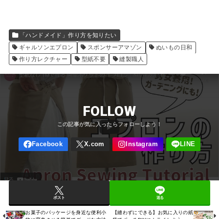
「ハンドメイド」作り方を知りたい
ギャルソンエプロン
スポンサーアマゾン
ぬいもの日和
作り方レクチャー
型紙不要
縫製職人
FOLLOW
ポスト
送る
お菓子のパッケージを身近な便利小
【縫わずにできる】お気に入りの紙