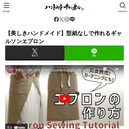
MENU
SEARCH
【美しきハンドメイド】型紙なしで作れるギャ
ルソンエプロン
ポスト
送る