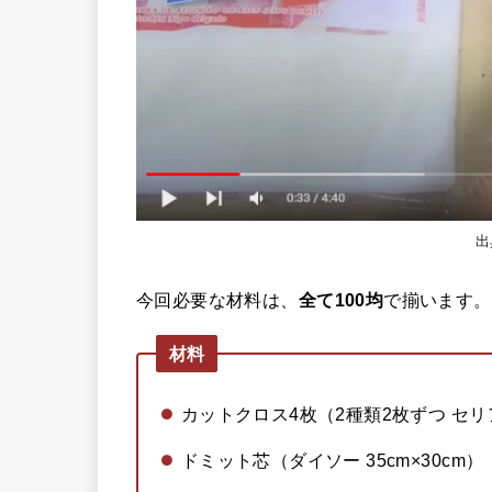
出
今回必要な材料は、
全て100均
で揃います。
材料
カットクロス4枚（2種類2枚ずつ セリア 
ドミット芯（ダイソー 35cm×30cm）