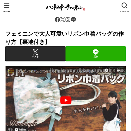
MENU
SEARCH
フェミニンで大人可愛いリボン巾着バッグの作
り方【裏地付き】
ポスト
送る