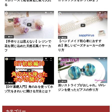
マホケースで花を身近に取り入れ
る
【ハンドメイド初心者におすす
【手作りとは思えない】レジンで
め】美しいビーズチョーカーの作
花を閉じ込めた天然石風イヤーカ
り方
フ
淡いストライプがおしゃれ。UVレ
【DIY基礎入門】角のみを使ってホ
ジンを使ったピアスの作り方
ゾ穴をきれいに開ける方法とは？
カテゴリー