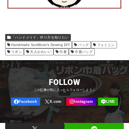
「ハンドメイド」作り方を知りたい
Handmade SunMoon's Sewing DIY
バッグ
フェミニン
リボン
大人かわいい
巾着
巾着バッグ
FOLLOW