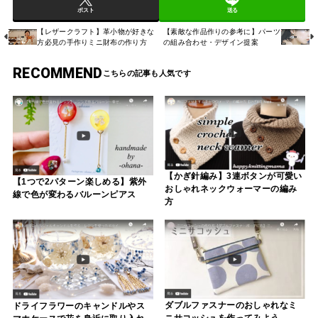
ポスト
送る
【レザークラフト】革小物が好きな
【素敵な作品作りの参考に】パーツ
方必見の手作りミニ財布の作り方
の組み合わせ・デザイン提案
RECOMMEND
【かぎ針編み】3連ボタンが可愛い
【1つで2パターン楽しめる】紫外
おしゃれネックウォーマーの編み
線で色が変わるバルーンピアス
方
ダブルファスナーのおしゃれなミ
ドライフラワーのキャンドルやス
ニサコッシュを作ってみよう