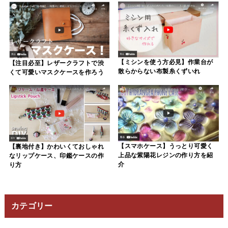
【ミシンを使う方必見】作業台が
【注目必至】レザークラフトで渋
散らからない布製糸くずいれ
くて可愛いマスクケースを作ろう
【スマホケース】うっとり可愛く
【裏地付き】かわいくておしゃれ
上品な紫陽花レジンの作り方を紹
なリップケース、印鑑ケースの作
介
り方
カテゴリー