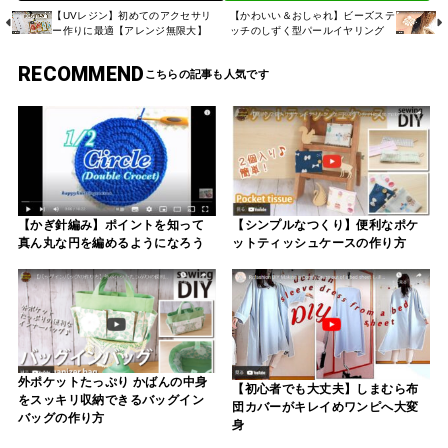
【UVレジン】初めてのアクセサリ
【かわいい＆おしゃれ】ビーズステ
ー作りに最適【アレンジ無限大】
ッチのしずく型パールイヤリング
RECOMMEND
【シンプルなつくり】便利なポケ
【かぎ針編み】ポイントを知って
ットティッシュケースの作り方
真ん丸な円を編めるようになろう
外ポケットたっぷり かばんの中身
【初心者でも大丈夫】しまむら布
をスッキリ収納できるバッグイン
団カバーがキレイめワンピへ大変
バッグの作り方
身