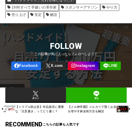
「ハンドメイド」売れる様になりたい
1996すべて手縫いの革作家
スポンサーアマゾン
やり方
売り上げ
安定
解説
FOLLOW
ポスト
送る
【トラブル防止策】作品販売に重要
【メル神学園】メルカリで賢くお金
な「注意書き」ってどう書く？
を増やす錬金術方法を解説
RECOMMEND