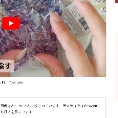
出典 :
YouTube
像はAmazonへリンクされています。当メディアはAmazon
より収入を得ています。