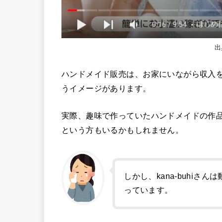
出
ハンドメイド販売は、お家にいながら収入
うイメージがあります。
実際、趣味で作っていたハンドメイドの作
という方もいるかもしれません。
しかし、kana-buhiさん
っています。