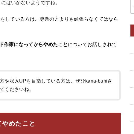
りにはいかないようですね。
家活動をしている方は、専業の方よりも頑張らなくてはなら
ド作家になってからやめたこと
についてお話しされて
や収入UPを目指している方は、ぜひkana-buhiさ
てくださいね。
てやめたこと