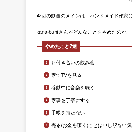
今回の動画のメインは『ハンドメイド作家
kana-buhiさんがどんなことをやめたの
やめたこと7選
お付き合いの飲み会
家でTVを見る
移動中に音楽を聴く
家事を丁寧にする
手帳を持たない
売る(お金を頂く)ことは申し訳ない