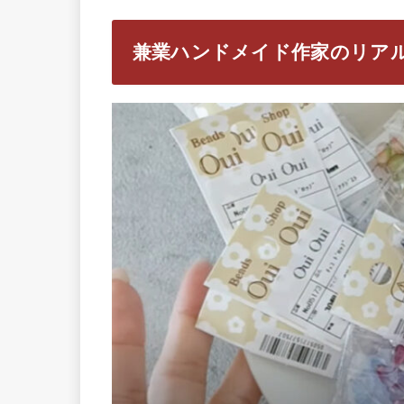
兼業ハンドメイド作家のリア