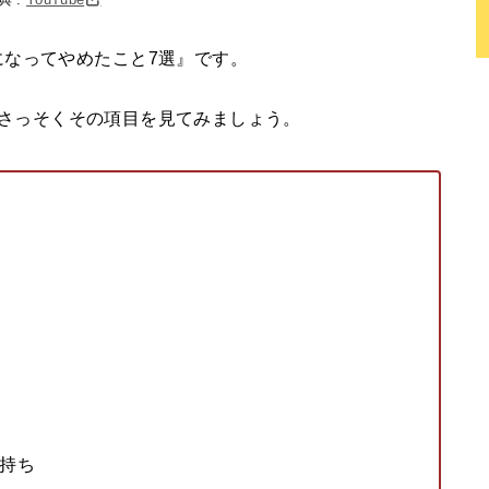
になってやめたこと7選』です。
か、さっそくその項目を見てみましょう。
気持ち