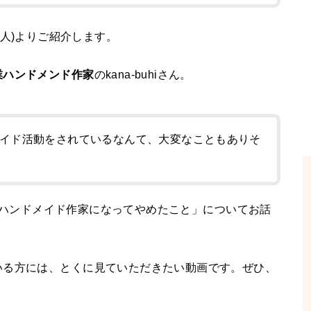
470人)よりご紹介します。
業ハンドメンド作家
のkana-buhiさん。
イド活動をされているなんて、大変なこともありそ
んが「ハンドメイド作家になってやめたこと」についてお話
いる方には、とくに見ていただきたい動画です。ぜひ、